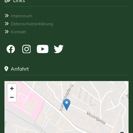
Links

Impressum

Datenschutzerklärung

Kontakt

Anfahrt
