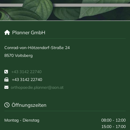
Planner GmbH

Conrad-von-Hötzendorf-Straße 24
8570 Voitsberg
+43 3142 22740

+43 3142 22740

orthopaedie.planner@aon.at

Öffnungszeiten

Montag - Dienstag
08:00 - 12:00
15:00 - 17:00